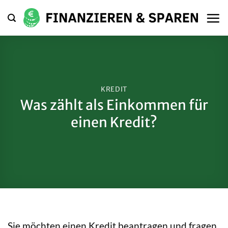
Zum
Inhalt
springen
KREDIT
Was zählt als Einkommen für
einen Kredit?
Sie möchten einen Kredit beantragen und fragen