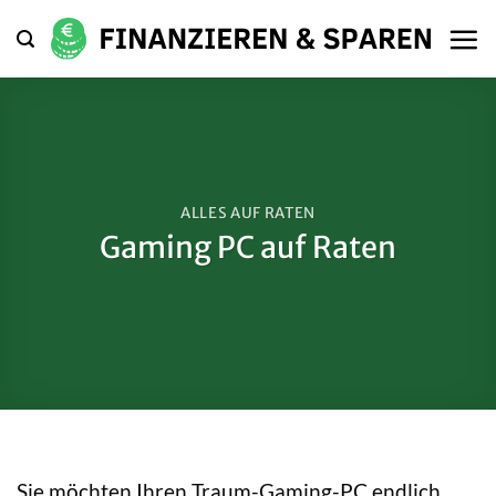
Zum
Inhalt
springen
ALLES AUF RATEN
Gaming PC auf Raten
Sie möchten Ihren Traum-Gaming-PC endlich