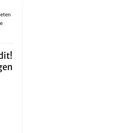
ieten
le
it!
gen