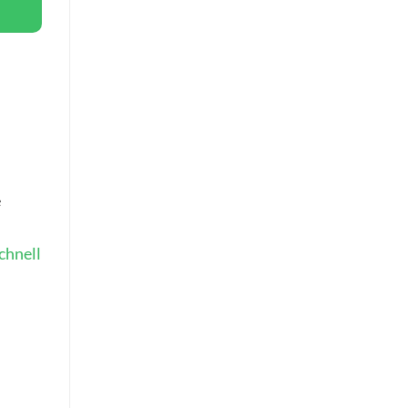
e
chnell