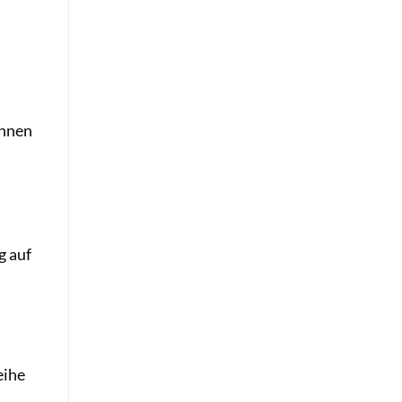
önnen
g auf
eihe