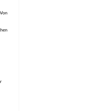
 Von
chen
r