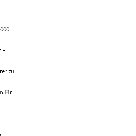
1000
s –
ten zu
n. Ein
,