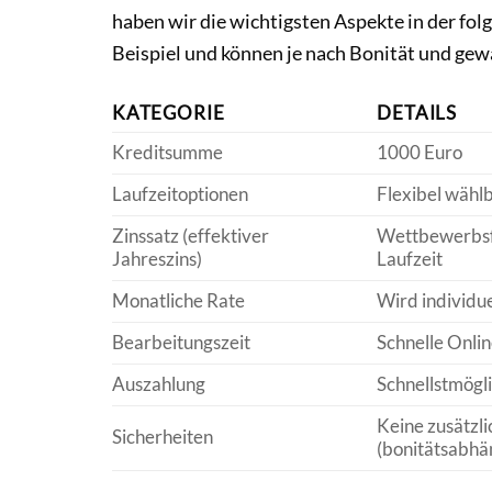
haben wir die wichtigsten Aspekte in der fo
Beispiel und können je nach Bonität und gewä
KATEGORIE
DETAILS
Kreditsumme
1000 Euro
Laufzeitoptionen
Flexibel wählb
Zinssatz (effektiver
Wettbewerbsfä
Jahreszins)
Laufzeit
Monatliche Rate
Wird individue
Bearbeitungszeit
Schnelle Onli
Auszahlung
Schnellstmögl
Keine zusätzli
Sicherheiten
(bonitätsabhä