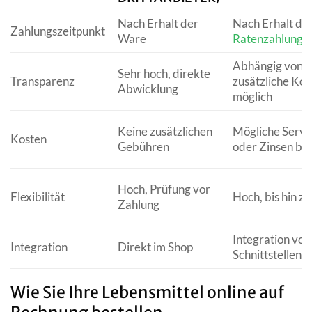
Nach Erhalt der
Nach Erhalt de
Zahlungszeitpunkt
Ware
Ratenzahlung
m
Abhängig von Di
Sehr hoch, direkte
Transparenz
zusätzliche Kon
Abwicklung
möglich
Keine zusätzlichen
Mögliche Serv
Kosten
Gebühren
oder Zinsen be
Hoch, Prüfung vor
Flexibilität
Hoch, bis hin z
Zahlung
Integration von
Integration
Direkt im Shop
Schnittstellen
Wie Sie Ihre Lebensmittel online auf